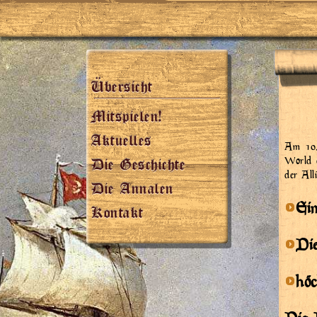
Übersicht
Mitspielen!
Aktuelles
Am 10.
World 
Die Geschichte
der All
Die Annalen
Ein
Kontakt
Di
höc