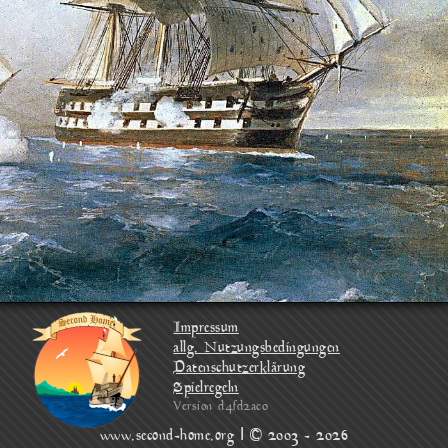
Impressum
allg. Nutzungsbedingungen
Datenschutzerklärung
Spielregeln
Version d4fd2ac0
www.second-home.org | © 2003 - 2026